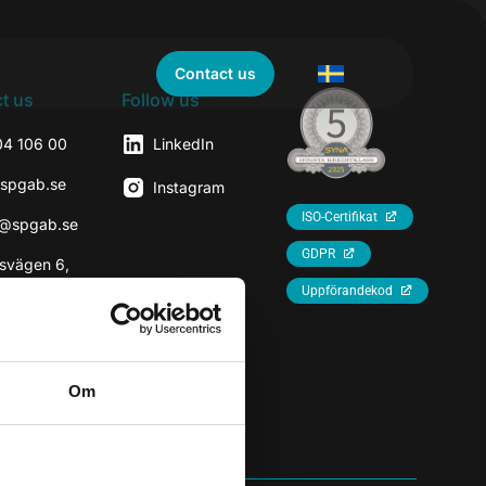
Contact us
t us
Follow us
04 106 00
LinkedIn
@spgab.se
Instagram
ISO-Certifikat
r@spgab.se
GDPR
svägen 6,
7
Uppförandekod
rhaninge
Om