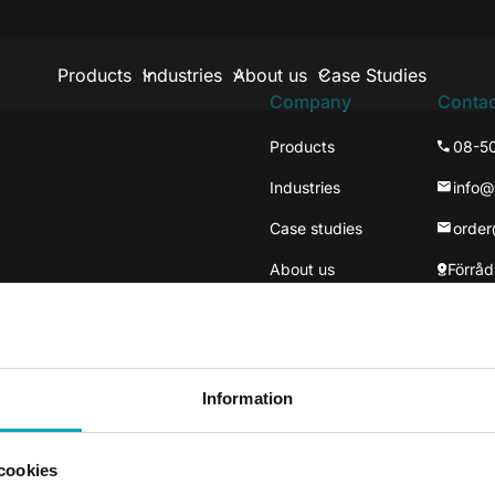
Products
Industries
About us
Case Studies
Company
Contac
Products
08-5
Industries
info
Case studies
orde
About us
Förråd
137 3
Väste
Information
cookies