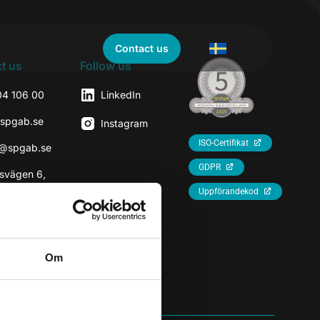
Contact us
t us
Follow us
04 106 00
LinkedIn
@spgab.se
Instagram
ISO-Certifikat
r@spgab.se
GDPR
svägen 6,
7
Uppförandekod
rhaninge
Om