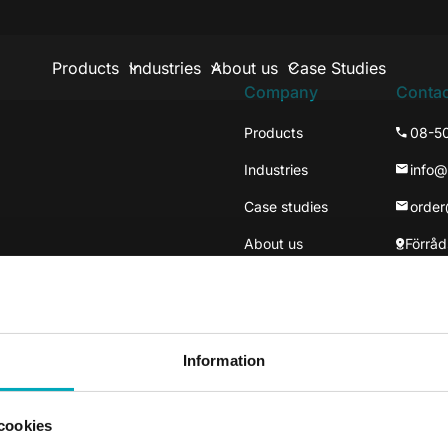
Products
Industries
About us
Case Studies
Company
Contac
Products
08-5
Industries
info
Case studies
orde
About us
Förråd
137 3
Väste
Information
cookies