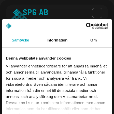
Samtycke
Information
Om
Opening hours
Denna webbplats använder cookies
monday-thursday 07:00-16:30
Vi använder enhetsidentifierare för att anpassa innehållet
och annonserna till användarna, tillhandahålla funktioner
Fredag 07:00 - 16:00
för sociala medier och analysera vår trafik. Vi
vidarebefordrar även sådana identifierare och annan
Company
Contact us
information från din enhet till de sociala medier och
annons- och analysföretag som vi samarbetar med.
Products
08-504 106 00
Dessa kan i sin tur kombinera informationen med annan
Industries
info@spgab.se
information som du har tillhandahållit eller som de har