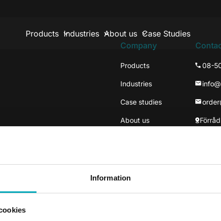
Products
Industries
About us
Case Studies
Company
Contac
Products
08-5
Industries
info
Case studies
orde
About us
Förråd
137 3
Väste
Information
cookies