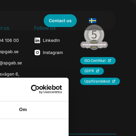
Contact us
t us
Follow us
04 106 00
LinkedIn
@spgab.se
Instagram
ISO-Certifikat
r@spgab.se
GDPR
svägen 6,
7
Uppförandekod
rhaninge
Om