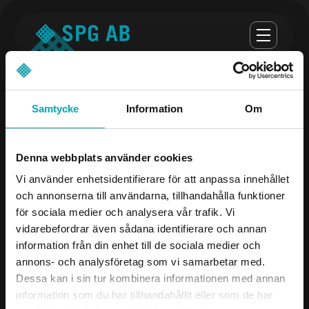
Samtycke
Information
Om
Opening hours
Denna webbplats använder cookies
monday-thursday 07:00-16:30
Vi använder enhetsidentifierare för att anpassa innehållet
och annonserna till användarna, tillhandahålla funktioner
Fredag 07:00 - 16:00
för sociala medier och analysera vår trafik. Vi
vidarebefordrar även sådana identifierare och annan
Company
Contact us
information från din enhet till de sociala medier och
annons- och analysföretag som vi samarbetar med.
Products
08-504 106 00
Dessa kan i sin tur kombinera informationen med annan
Industries
info@spgab.se
information som du har tillhandahållit eller som de har