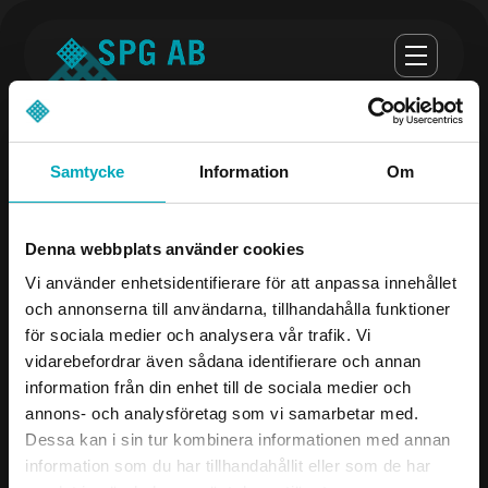
Samtycke
Information
Om
Opening hours
Denna webbplats använder cookies
monday-thursday 07:00-16:30
Vi använder enhetsidentifierare för att anpassa innehållet
och annonserna till användarna, tillhandahålla funktioner
Fredag 07:00 - 16:00
för sociala medier och analysera vår trafik. Vi
vidarebefordrar även sådana identifierare och annan
Company
Contact us
information från din enhet till de sociala medier och
annons- och analysföretag som vi samarbetar med.
Products
08-504 106 00
Dessa kan i sin tur kombinera informationen med annan
Industries
info@spgab.se
information som du har tillhandahållit eller som de har