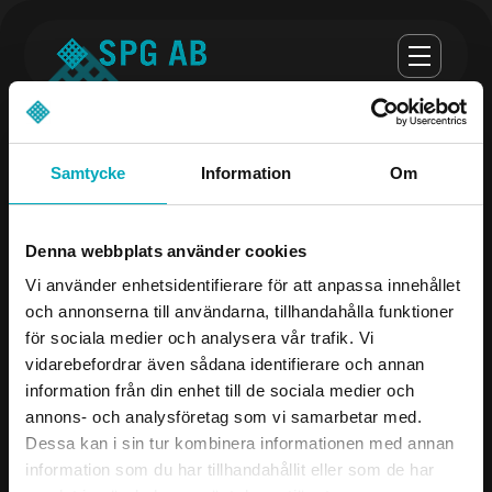
Samtycke
Information
Om
Opening hours
Denna webbplats använder cookies
monday-thursday 07:00-16:30
Vi använder enhetsidentifierare för att anpassa innehållet
och annonserna till användarna, tillhandahålla funktioner
Fredag 07:00 - 16:00
för sociala medier och analysera vår trafik. Vi
vidarebefordrar även sådana identifierare och annan
Company
Contact us
information från din enhet till de sociala medier och
annons- och analysföretag som vi samarbetar med.
Products
08-504 106 00
Dessa kan i sin tur kombinera informationen med annan
Industries
info@spgab.se
information som du har tillhandahållit eller som de har