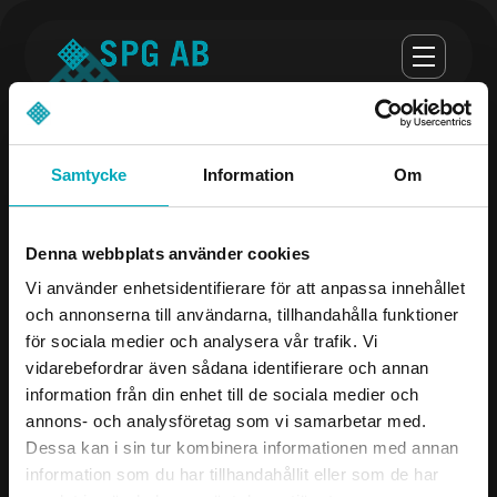
Samtycke
Information
Om
Opening hours
Denna webbplats använder cookies
monday-thursday 07:00-16:30
Vi använder enhetsidentifierare för att anpassa innehållet
och annonserna till användarna, tillhandahålla funktioner
Fredag 07:00 - 16:00
för sociala medier och analysera vår trafik. Vi
vidarebefordrar även sådana identifierare och annan
Company
Contact us
information från din enhet till de sociala medier och
annons- och analysföretag som vi samarbetar med.
Products
08-504 106 00
Dessa kan i sin tur kombinera informationen med annan
Industries
info@spgab.se
information som du har tillhandahållit eller som de har