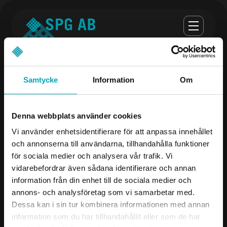
Samtycke
Information
Om
Öppettider
Denna webbplats använder cookies
Måndag-torsdag 07.00-16.30
Vi använder enhetsidentifierare för att anpassa innehållet
och annonserna till användarna, tillhandahålla funktioner
Fredag 07.00-16.00
för sociala medier och analysera vår trafik. Vi
vidarebefordrar även sådana identifierare och annan
Företag
Kontakta oss
information från din enhet till de sociala medier och
annons- och analysföretag som vi samarbetar med.
Produkter
08-504 106 00
Dessa kan i sin tur kombinera informationen med annan
Industrier
info@spgab.se
information som du har tillhandahållit eller som de har