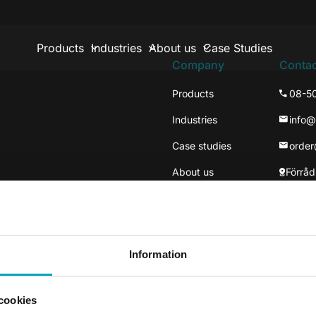
Products
Industries
About us
Case Studies
Company
Contac
Products
08-5
Industries
info
Case studies
orde
About us
Förråd
137 3
Väste
Information
cookies