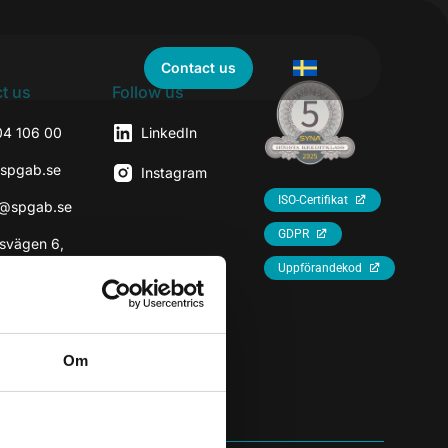
Contact us
t us
Follow us
04 106 00
LinkedIn
@spgab.se
Instagram
ISO-Certifikat
r@spgab.se
GDPR
svägen 6,
7
Uppförandekod
rhaninge
Om