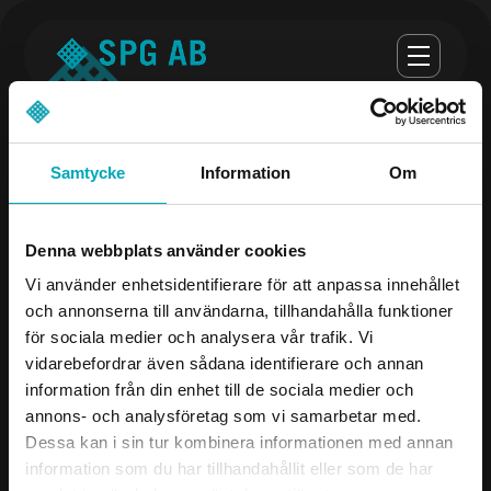
Samtycke
Information
Om
Opening hours
Denna webbplats använder cookies
monday-thursday 07:00-16:30
Vi använder enhetsidentifierare för att anpassa innehållet
och annonserna till användarna, tillhandahålla funktioner
Fredag 07:00 - 16:00
för sociala medier och analysera vår trafik. Vi
vidarebefordrar även sådana identifierare och annan
Company
Contact us
information från din enhet till de sociala medier och
annons- och analysföretag som vi samarbetar med.
Products
08-504 106 00
Dessa kan i sin tur kombinera informationen med annan
Industries
info@spgab.se
information som du har tillhandahållit eller som de har