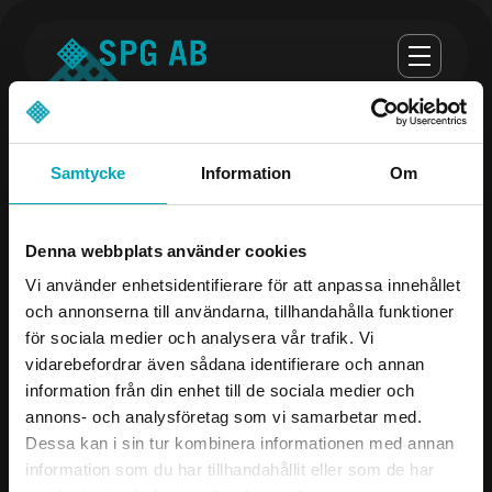
Samtycke
Information
Om
Opening hours
Denna webbplats använder cookies
monday-thursday 07:00-16:30
Vi använder enhetsidentifierare för att anpassa innehållet
och annonserna till användarna, tillhandahålla funktioner
Fredag 07:00 - 16:00
för sociala medier och analysera vår trafik. Vi
vidarebefordrar även sådana identifierare och annan
Company
Contact us
information från din enhet till de sociala medier och
annons- och analysföretag som vi samarbetar med.
Products
08-504 106 00
Dessa kan i sin tur kombinera informationen med annan
Industries
info@spgab.se
information som du har tillhandahållit eller som de har