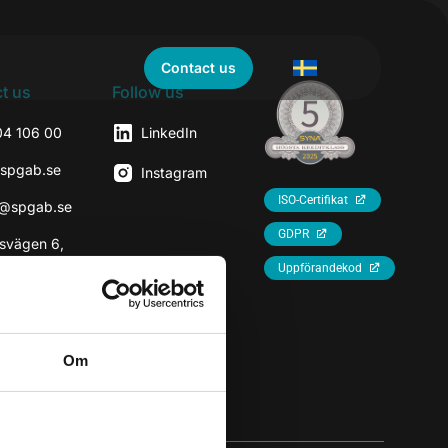
Contact us
t us
Follow us
04 106 00
LinkedIn
@spgab.se
Instagram
ISO-Certifikat
r@spgab.se
GDPR
svägen 6,
7
Uppförandekod
rhaninge
Om