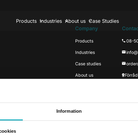
Products
Industries
About us
Case Studies
Company
Contac
Products
08-5
Industries
info
Case studies
orde
About us
Förråd
137 3
Väste
Information
cookies