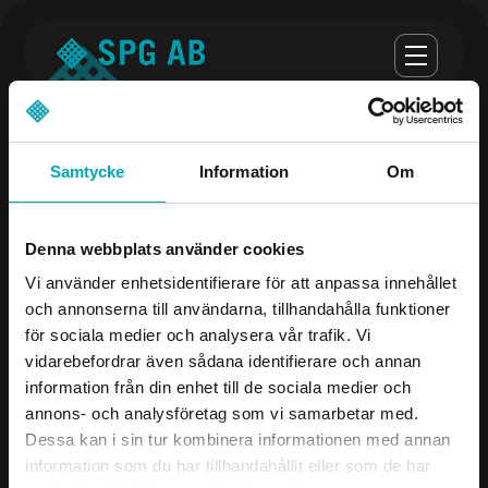
Samtycke
Information
Om
Opening hours
Denna webbplats använder cookies
monday-thursday 07:00-16:30
Vi använder enhetsidentifierare för att anpassa innehållet
och annonserna till användarna, tillhandahålla funktioner
Fredag 07:00 - 16:00
för sociala medier och analysera vår trafik. Vi
vidarebefordrar även sådana identifierare och annan
Company
Contact us
information från din enhet till de sociala medier och
annons- och analysföretag som vi samarbetar med.
Products
08-504 106 00
Dessa kan i sin tur kombinera informationen med annan
Industries
info@spgab.se
information som du har tillhandahållit eller som de har