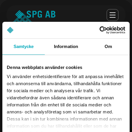
Samtycke
Information
Om
Opening hours
Denna webbplats använder cookies
monday-thursday 07:00-16:30
Vi använder enhetsidentifierare för att anpassa innehållet
och annonserna till användarna, tillhandahålla funktioner
Fredag 07:00 - 16:00
för sociala medier och analysera vår trafik. Vi
vidarebefordrar även sådana identifierare och annan
Company
Contact us
information från din enhet till de sociala medier och
annons- och analysföretag som vi samarbetar med.
Products
08-504 106 00
Dessa kan i sin tur kombinera informationen med annan
Industries
info@spgab.se
information som du har tillhandahållit eller som de har