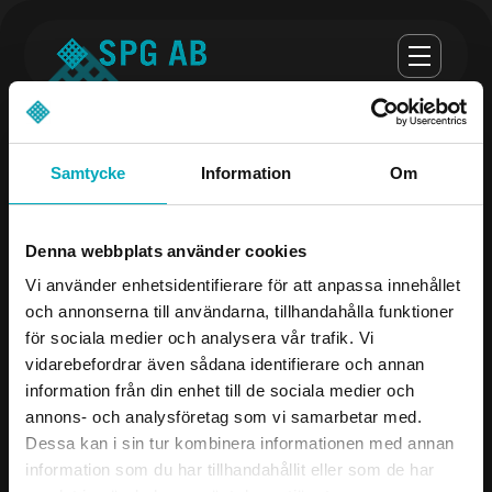
Samtycke
Information
Om
Opening hours
Denna webbplats använder cookies
monday-thursday 07:00-16:30
Vi använder enhetsidentifierare för att anpassa innehållet
och annonserna till användarna, tillhandahålla funktioner
Fredag 07:00 - 16:00
för sociala medier och analysera vår trafik. Vi
vidarebefordrar även sådana identifierare och annan
Company
Contact us
information från din enhet till de sociala medier och
annons- och analysföretag som vi samarbetar med.
Products
08-504 106 00
Dessa kan i sin tur kombinera informationen med annan
Industries
info@spgab.se
information som du har tillhandahållit eller som de har