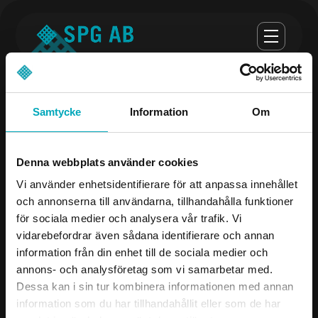
Samtycke
Information
Om
Opening hours
Denna webbplats använder cookies
monday-thursday 07:00-16:30
Vi använder enhetsidentifierare för att anpassa innehållet
och annonserna till användarna, tillhandahålla funktioner
Fredag 07:00 - 16:00
för sociala medier och analysera vår trafik. Vi
vidarebefordrar även sådana identifierare och annan
Company
Contact us
information från din enhet till de sociala medier och
annons- och analysföretag som vi samarbetar med.
Products
08-504 106 00
Dessa kan i sin tur kombinera informationen med annan
Industries
info@spgab.se
information som du har tillhandahållit eller som de har