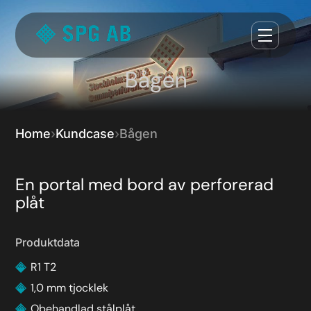
Bågen
Home
Kundcase
Bågen
En portal med bord av perforerad
plåt
Produktdata
R1 T2
1,0 mm tjocklek
Obehandlad stålplåt