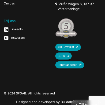
Om oss
Förrådsvägen 6, 137 37
Västerhaninge
Följ oss
LinkedIn
Instagram
ISO-Certifikat
GDPR
Uppförandekod
© 2024 SPGAB. All rights reserved
Designed and developed by
Buildahome Digital
Till toppen