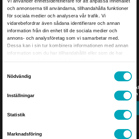
Vi använder enhetsidentifierare för att anpassa innehållet
och annonserna till användarna, tillhandahålla funktioner
för sociala medier och analysera vår trafik. Vi
vidarebefordrar även sådana identifierare och annan
information från din enhet till de sociala medier och
annons- och analysföretag som vi samarbetar med.
Dessa kan i sin tur kombinera informationen med annan
information som du har tillhandahållit eller som de har
samlat in när du har använt deras tjänster.
Samtyckesval
Nödvändig
Tjock
Kategori
Benämning
mm
Inställningar
Durkplåt
Statistik
DPA 001
3/5
Durkplåt
Marknadsföring