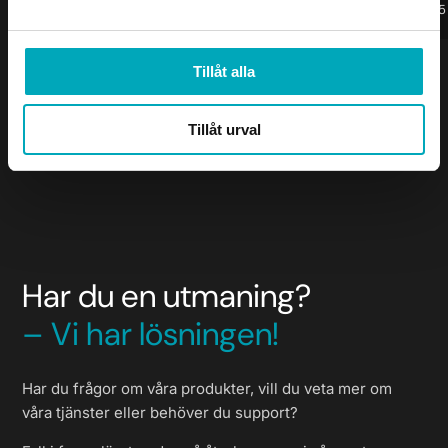
DPA 002
2/2.5
Durkplåt
DPA 003
5/7
Tillåt alla
Durkplåt
Tillåt urval
Har du en utmaning?
– Vi har lösningen!
Har du frågor om våra produkter, vill du veta mer om
våra tjänster eller behöver du support?