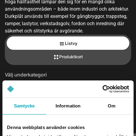
höga hållfasthet lämpar den sig för en mängd olika
användningsområden – både inom industri och arkitektur.
Durkplåt används till exempel för gångbryggor, trappsteg,
ramper, lastytor, verkstadsgolv, fordon och inredning där
säkerhet och slitstyrka är avgörande.
Listvy
Produktkort
Välj underkategori
Durkplåt
Samtycke
Information
Om
Visa
artiklar
Denna webbplats använder cookies
ML=Masklängd, MB = Maskbredd, S = Stegbredd, T = Tjockle