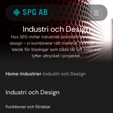
Industri och Design
Hos SPG möter industriell precision genomtänkt
design – vi kombinerar rätt material, mönster och
teknik för lösningar som både tål tuff miljö och
lyfter uttrycket i projektet.
Home
Industrier
Industri och Design
Industri och Design
Funktioner och fördelar