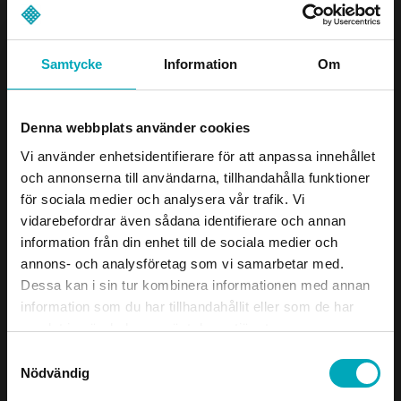
analyserar problemen på plats och tar fram
förslag på genomtänkta förbättringar. Det
har uppskattats starkt av både gruv- och
Samtycke
Information
Om
grusindustrin, där driftsäkerhet och
minimerade stopp är helt avgörande.
Denna webbplats använder cookies
Funktioner och fördelar
Vi använder enhetsidentifierare för att anpassa innehållet
Brett produktutbud
och annonserna till användarna, tillhandahålla funktioner
Skräddarsydda lösningar
för sociala medier och analysera vår trafik. Vi
vidarebefordrar även sådana identifierare och annan
Nära samarbetspartner som förstår din
information från din enhet till de sociala medier och
produktion
annons- och analysföretag som vi samarbetar med.
Dessa kan i sin tur kombinera informationen med annan
Branscher
information som du har tillhandahållit eller som de har
Bergmaterialindustri
Gruvindustri
samlat in när du har använt deras tjänster.
Samtyckesval
Processindustri
Återvinning & miljö
Nödvändig