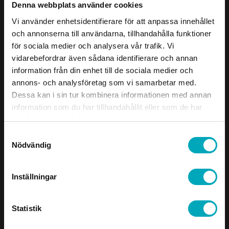
Denna webbplats använder cookies
Svetsade och krenelerade galler skapar säkra
gångytor, trappor, ramper och skyddszoner där
Vi använder enhetsidentifierare för att anpassa innehållet
grepp, dränering och bärighet är avgörande. De
och annonserna till användarna, tillhandahålla funktioner
bidrar till bättre arbetsmiljö, minskad halkrisk och
för sociala medier och analysera vår trafik. Vi
tydliga kommunikationsvägar, samtidigt som de kan
vidarebefordrar även sådana identifierare och annan
användas som säkerhets- och skyddsgaller runt
information från din enhet till de sociala medier och
maskiner, schakt och balkonger.
annons- och analysföretag som vi samarbetar med.
Dessa kan i sin tur kombinera informationen med annan
information som du har tillhandahållit eller som de har
Hög bärkapacitet
samlat in när du har använt deras tjänster.
Brett materialval för olika miljöer
Samtyckesval
Måttanpassningar och skräddarsydda lösningar
Nödvändig
Inställningar
Dekorativ plåt
Statistik