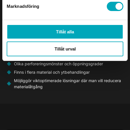
Dekorativ plåt förenar uttryck och funktion i fasader,
Marknadsföring
innertak och inredning, där perforeringar och
mönster styr både ljus, ljud och transparens. Den ger
arkitekter och byggare möjlighet att skapa
Tillåt alla
igenkännbara miljöer och identitet i projekten, utan
att kompromissa med hållbarhet, skydd eller tekniska
krav.
Tillåt urval
Olika perforeringsmönster och öppningsgrader
Finns i flera material och ytbehandlingar
Möjliggör viktoptimerade lösningar där man vill reducera
materialåtgång