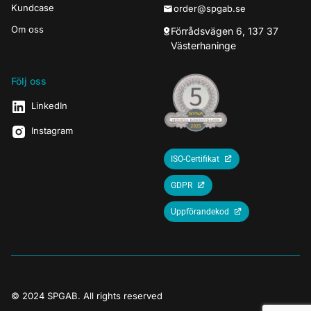
Kundcase
order@spgab.se
Om oss
Förrådsvägen 6, 137 37
Västerhaninge
Följ oss
LinkedIn
Instagram
ISO-Certifikat
GDPR
Uppförandekod
© 2024 SPGAB. All rights reserved