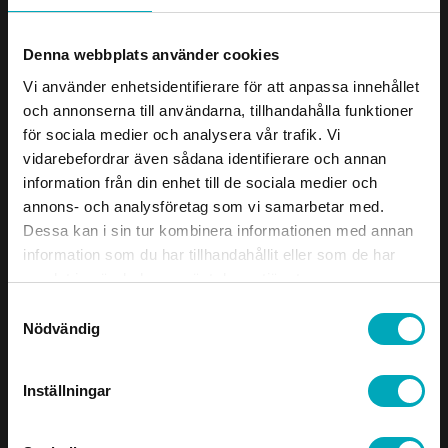
säkerhet och skönhet.
Denna webbplats använder cookies
Vi använder enhetsidentifierare för att anpassa innehållet
Bransch
och annonserna till användarna, tillhandahålla funktioner
Industri och Design
Gå till projekt
för sociala medier och analysera vår trafik. Vi
vidarebefordrar även sådana identifierare och annan
information från din enhet till de sociala medier och
annons- och analysföretag som vi samarbetar med.
Dessa kan i sin tur kombinera informationen med annan
information som du har tillhandahållit eller som de har
samlat in när du har använt deras tjänster.
Samtyckesval
Nödvändig
Inställningar