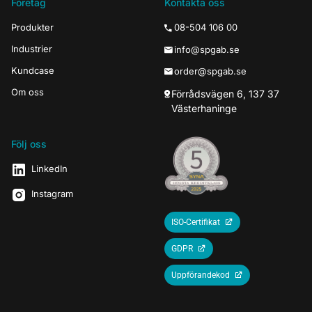
Företag
Kontakta oss
Produkter
08-504 106 00
Industrier
info@spgab.se
Kundcase
order@spgab.se
Om oss
Förrådsvägen 6, 137 37
Västerhaninge
Följ oss
LinkedIn
Instagram
ISO-Certifikat
GDPR
Uppförandekod