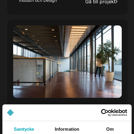
Industri och Design
Gå till projekt
Högskolan
Trappräcke med krenelerat galler är också
Samtycke
Information
Om
snygg att titta på. En kombination av