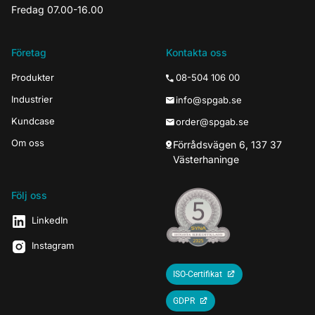
Fredag 07.00-16.00
Företag
Kontakta oss
Produkter
08-504 106 00
Industrier
info@spgab.se
Kundcase
order@spgab.se
Om oss
Förrådsvägen 6, 137 37
Västerhaninge
Följ oss
LinkedIn
Instagram
ISO-Certifikat
GDPR