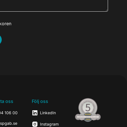
lkoren
ta oss
Följ oss
04 106 00
LinkedIn
@spgab.se
Instagram