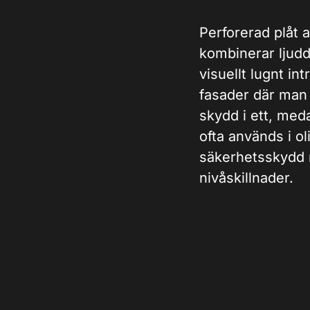
Perforerad plåt 
kombinerar ljud
visuellt lugnt in
fasader där man 
skydd i ett, meda
ofta används i o
säkerhetsskydd r
nivåskillnader.