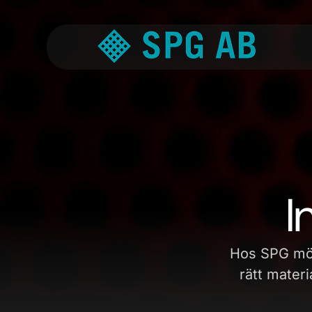
I
Hos SPG möt
rätt materi