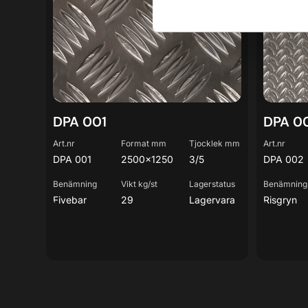
DPA 001
DPA
DPA 001
DPA 001
DPA 0
Art.nr
Format mm
Tjocklek mm
Art.nr
DPA 001
2500×1250
3/5
DPA 002
Benämning
Vikt kg/st
Lagerstatus
Benämning
Fivebar
29
Lagervara
Risgryn