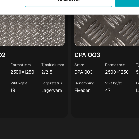
 002
DPA 003
02
DPA 003
Format mm
Tjocklek mm
Art.nr
Format mm
T
2500×1250
2/2.5
DPA 003
2500×1250
5
Vikt kg/st
Lagerstatus
Benämning
Vikt kg/st
L
19
Lagervara
Fivebar
47
L