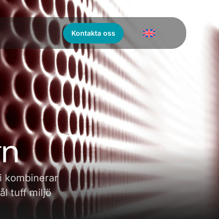
Kontakta oss
gn
i kombinerar
l tuff miljö