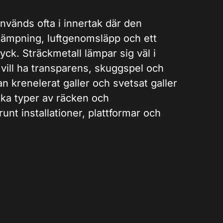
används ofta i innertak där den
dämpning, luftgenomsläpp och ett
tryck. Sträckmetall lämpar sig väl i
vill ha transparens, skuggspel och
n krenelerat galler och svetsat galler
lika typer av räcken och
unt installationer, plattformar och