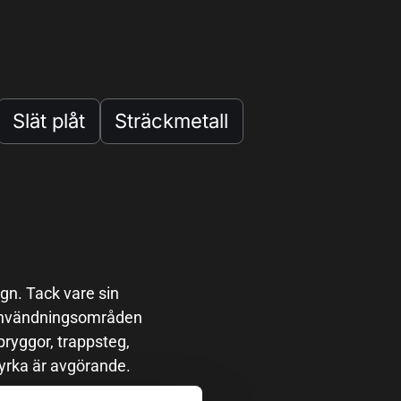
Slät plåt
Sträckmetall
gn. Tack vare sin
 användningsområden
bryggor, trappsteg,
tyrka är avgörande.