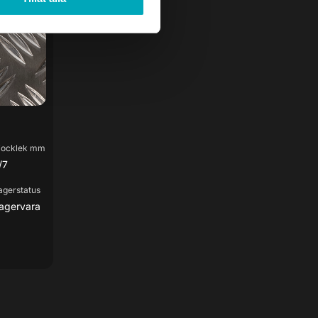
jocklek mm
/7
agerstatus
agervara