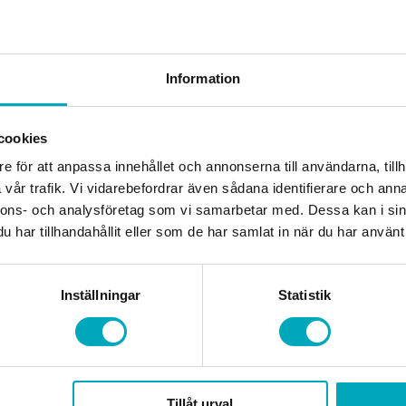
Välj underkategori
Information
Durkplåt
cookies
e för att anpassa innehållet och annonserna till användarna, tillh
vår trafik. Vi vidarebefordrar även sådana identifierare och anna
nnons- och analysföretag som vi samarbetar med. Dessa kan i sin
har tillhandahållit eller som de har samlat in när du har använt 
Durkplåt
Inställningar
Statistik
Durkplåt – Aluminium EN 5754
Tillåt urval