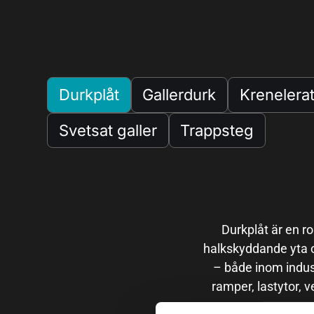
Durkplåt
Gallerdurk
Krenelerat
Svetsat galler
Trappsteg
Durkplåt är en r
halkskyddande yta 
– både inom indust
ramper, lastytor, 