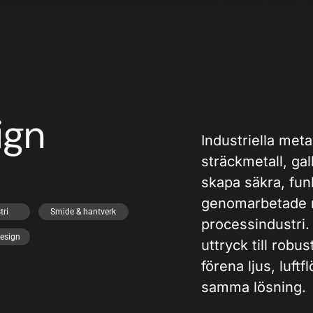
ign
Industriella met
sträckmetall, ga
skapa säkra, funk
genomarbetade m
tri
Smide & hantverk
processindustri. D
design
uttryck till robu
förena ljus, luft
samma lösning.