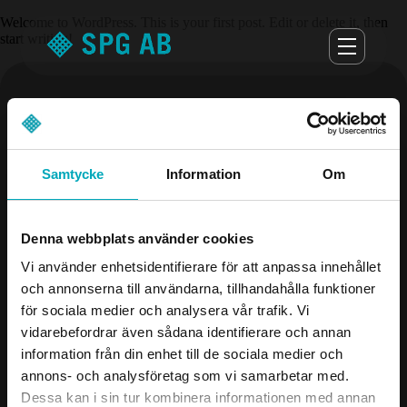
Welcome to WordPress. This is your first post. Edit or delete it, then
start writing!
Samtycke
Information
Om
Denna webbplats använder cookies
Öppettider
Vi använder enhetsidentifierare för att anpassa innehållet
Måndag-torsdag 07.00-16.30
och annonserna till användarna, tillhandahålla funktioner
för sociala medier och analysera vår trafik. Vi
Fredag 07.00-16.00
vidarebefordrar även sådana identifierare och annan
information från din enhet till de sociala medier och
annons- och analysföretag som vi samarbetar med.
Företag
Kontakta oss
Dessa kan i sin tur kombinera informationen med annan