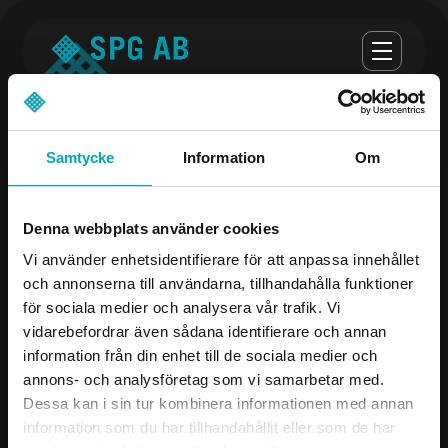
Samtycke
Information
Om
Öppettider
Denna webbplats använder cookies
Måndag-torsdag 07.00-16.30
Vi använder enhetsidentifierare för att anpassa innehållet
och annonserna till användarna, tillhandahålla funktioner
Fredag 07.00-16.00
för sociala medier och analysera vår trafik. Vi
vidarebefordrar även sådana identifierare och annan
Företag
Kontakta oss
information från din enhet till de sociala medier och
annons- och analysföretag som vi samarbetar med.
Produkter
08-504 106 00
Dessa kan i sin tur kombinera informationen med annan
Industrier
info@spgab.se
information som du har tillhandahållit eller som de har