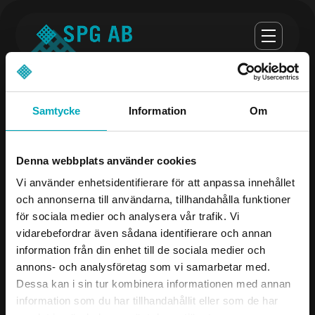
Samtycke
Information
Om
Öppettider
Denna webbplats använder cookies
Måndag-torsdag 07.00-16.30
Vi använder enhetsidentifierare för att anpassa innehållet
och annonserna till användarna, tillhandahålla funktioner
Fredag 07.00-16.00
för sociala medier och analysera vår trafik. Vi
vidarebefordrar även sådana identifierare och annan
Företag
Kontakta oss
information från din enhet till de sociala medier och
annons- och analysföretag som vi samarbetar med.
Produkter
08-504 106 00
Dessa kan i sin tur kombinera informationen med annan
Industrier
info@spgab.se
information som du har tillhandahållit eller som de har