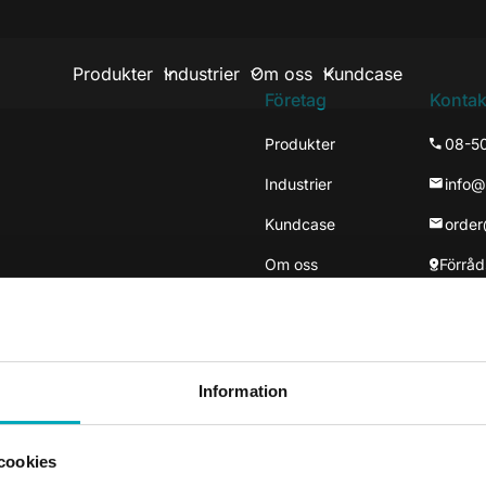
Produkter
Industrier
Om oss
Kundcase
Företag
Kontak
Produkter
08-5
Industrier
info
Kundcase
orde
Om oss
Förråd
137 3
Väste
Information
cookies