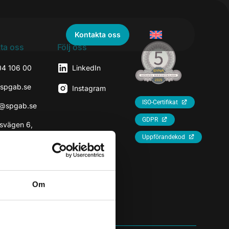
Kontakta oss
ta oss
Följ oss
04 106 00
LinkedIn
@spgab.se
Instagram
ISO-Certifikat
r@spgab.se
GDPR
svägen 6,
7
Uppförandekod
rhaninge
Om