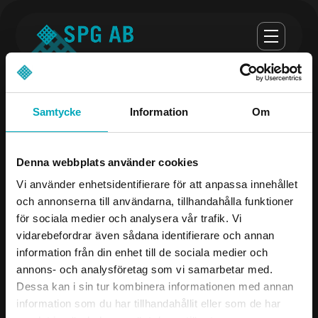
Samtycke
Information
Om
Öppettider
Denna webbplats använder cookies
Måndag-torsdag 07.00-16.30
Vi använder enhetsidentifierare för att anpassa innehållet
och annonserna till användarna, tillhandahålla funktioner
Fredag 07.00-16.00
för sociala medier och analysera vår trafik. Vi
vidarebefordrar även sådana identifierare och annan
Företag
Kontakta oss
information från din enhet till de sociala medier och
annons- och analysföretag som vi samarbetar med.
Produkter
08-504 106 00
Dessa kan i sin tur kombinera informationen med annan
Industrier
info@spgab.se
information som du har tillhandahållit eller som de har