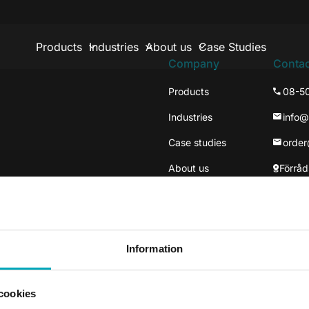
Products
Industries
About us
Case Studies
Company
Contac
Products
08-5
Industries
info
Case studies
orde
About us
Förråd
137 3
Väste
Information
cookies