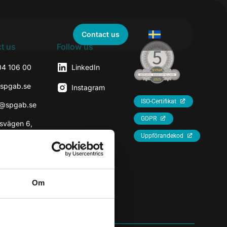
Contact us
t us
Follow us
04 106 00
LinkedIn
@spgab.se
Instagram
ISO-Certifikat
r@spgab.se
GDPR
svägen 6,
7
Uppförandekod
rhaninge
Om