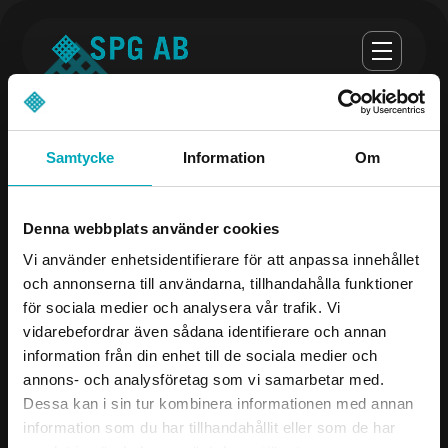
Samtycke
Information
Om
Opening hours
Denna webbplats använder cookies
monday-thursday 07:00-16:30
Vi använder enhetsidentifierare för att anpassa innehållet
och annonserna till användarna, tillhandahålla funktioner
Fredag 07:00 - 16:00
för sociala medier och analysera vår trafik. Vi
vidarebefordrar även sådana identifierare och annan
Company
Contact us
information från din enhet till de sociala medier och
annons- och analysföretag som vi samarbetar med.
Products
08-504 106 00
Dessa kan i sin tur kombinera informationen med annan
Industries
info@spgab.se
information som du har tillhandahållit eller som de har