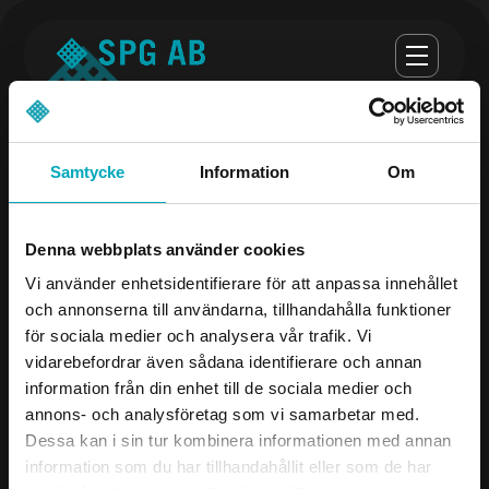
Samtycke
Information
Om
Opening hours
Denna webbplats använder cookies
monday-thursday 07:00-16:30
Vi använder enhetsidentifierare för att anpassa innehållet
och annonserna till användarna, tillhandahålla funktioner
Fredag 07:00 - 16:00
för sociala medier och analysera vår trafik. Vi
vidarebefordrar även sådana identifierare och annan
Company
Contact us
information från din enhet till de sociala medier och
annons- och analysföretag som vi samarbetar med.
Products
08-504 106 00
Dessa kan i sin tur kombinera informationen med annan
Industries
info@spgab.se
information som du har tillhandahållit eller som de har